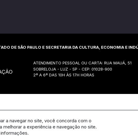
ADO DE SÃO PAULO E SECRETARIA DA CULTURA, ECONOMIA E INDÚ
ATENDIMENTO PESSOAL OU CARTA: RUA MAUÁ, 51
SOBRELOJA - LUZ - SP - CEP: 01028-900
AÇÃO
2ª A 6ª DAS 10H ÀS 17H HORAS
uar a navegar no site, você concorda com o
 melhorar a experiência e navegação no site.
 informações.