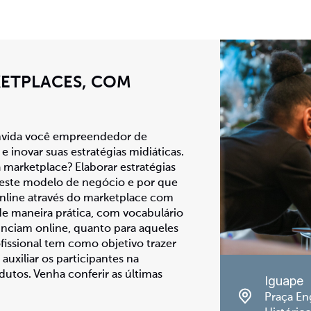
KETPLACES, COM
onvida você empreendedor de
 inovar suas estratégias midiáticas.
marketplace? Elaborar estratégias
 este modelo de negócio e por que
 online através do marketplace com
 de maneira prática, com vocabulário
nunciam online, quanto para aqueles
ofissional tem como objetivo trazer
uxiliar os participantes na
dutos. Venha conferir as últimas
Iguape
Praça En