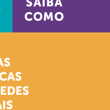
SAIBA
COMO
AS
ICAS
REDES
IS