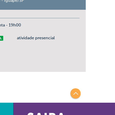
o - Iguape/SP
nta - 19h00
vre
atividade presencial