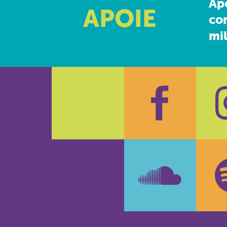
Ap
APOIE
co
mil
Faceboo
In
SoundCl
Sp