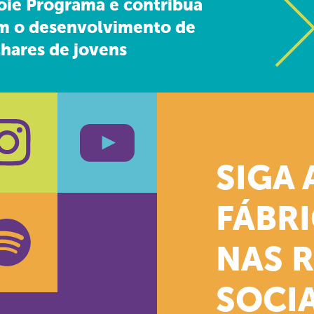
oie Programa e contribua
m o desenvolvimento de
hares de jovens
SIGA 
k
stagram
Youtube
FÁBR
NAS 
SOCIA
oud
otify