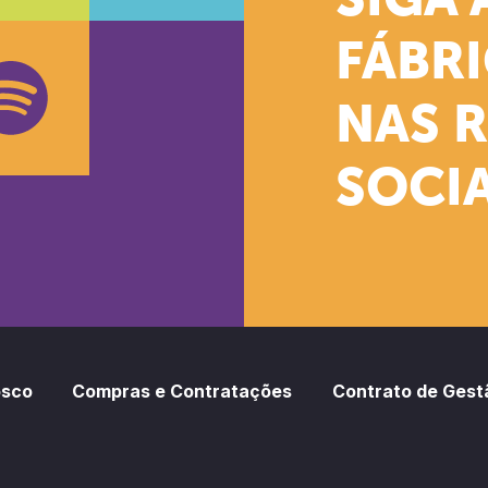
SIGA 
k
stagram
Youtube
FÁBR
NAS 
SOCIA
oud
otify
osco
Compras e Contratações
Contrato de Gest