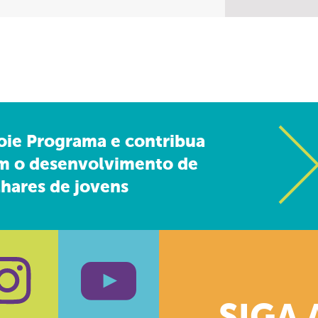
oie Programa e contribua
m o desenvolvimento de
hares de jovens