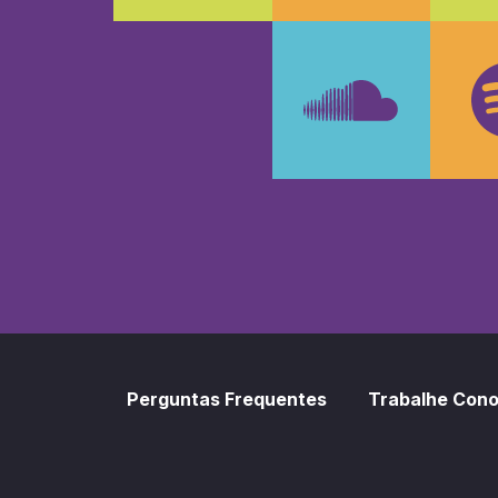
Faceboo
In
SoundCl
Sp
Perguntas Frequentes
Trabalhe Con