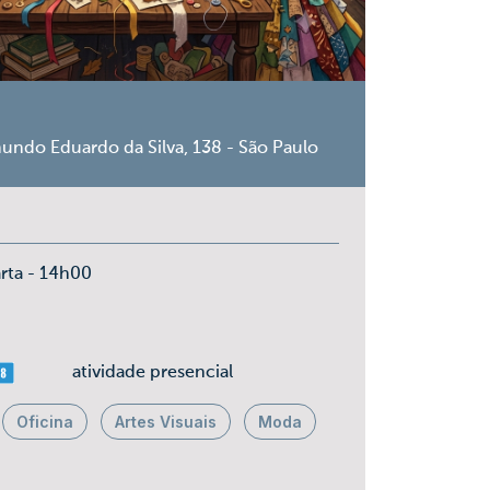
undo Eduardo da Silva, 138 - São Paulo
rta - 14h00
ais 08
atividade presencial
Oficina
Artes Visuais
Moda