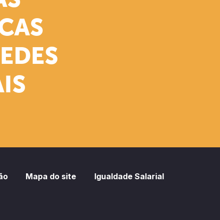
AS
ICAS
REDES
IS
ão
Mapa do site
Igualdade Salarial