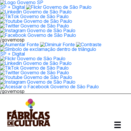
SP + Digital
/governosp
SP + Digital
/governosp
Abrir