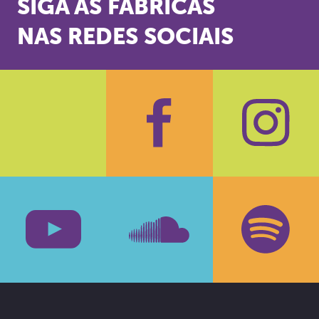
SIGA AS FÁBRICAS
NAS REDES SOCIAIS
Facebook
Insta
Youtube
SoundCloud
Spotif