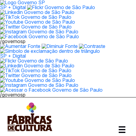
SP + Digital
/governosp
SP + Digital
/governosp
Abrir