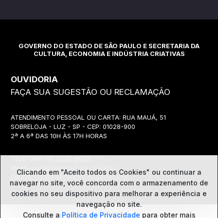
GOVERNO DO ESTADO DE SÃO PAULO E SECRETARIA DA
CULTURA, ECONOMIA E INDÚSTRIA CRIATIVAS
OUVIDORIA
FAÇA SUA SUGESTÃO OU RECLAMAÇÃO
ATENDIMENTO PESSOAL OU CARTA: RUA MAUÁ, 51
SOBRELOJA - LUZ - SP - CEP: 01028-900
2ª A 6ª DAS 10H ÀS 17H HORAS
TELEFONE:
(11) 3339-8057
EMAIL:
ouvidoria@cultura.sp.gov.br
Clicando em "Aceito todos os Cookies" ou continuar a
ENDEREÇO ELETRÔNICO: clique abaixo
navegar no site, você concorda com o
armazenamento de
cookies no seu dispositivo para melhorar a experiência e
navegação no site.
Ouvidoria
Consulte a
Política de Privacidade
para obter mais