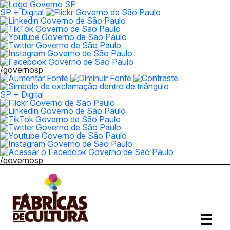
SP + Digital
/governosp
SP + Digital
/governosp
Abrir