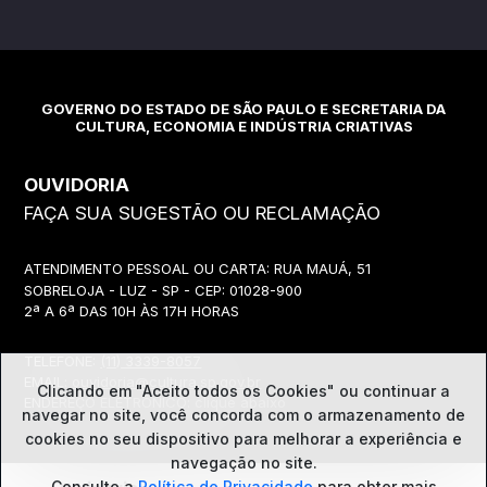
GOVERNO DO ESTADO DE SÃO PAULO E SECRETARIA DA
CULTURA, ECONOMIA E INDÚSTRIA CRIATIVAS
OUVIDORIA
FAÇA SUA SUGESTÃO OU RECLAMAÇÃO
ATENDIMENTO PESSOAL OU CARTA: RUA MAUÁ, 51
SOBRELOJA - LUZ - SP - CEP: 01028-900
2ª A 6ª DAS 10H ÀS 17H HORAS
TELEFONE:
(11) 3339-8057
EMAIL:
ouvidoria@cultura.sp.gov.br
Clicando em "Aceito todos os Cookies" ou continuar a
ENDEREÇO ELETRÔNICO: clique abaixo
navegar no site, você concorda com o
armazenamento de
cookies no seu dispositivo para melhorar a experiência e
navegação no site.
Consulte a
Política de Privacidade
para obter mais