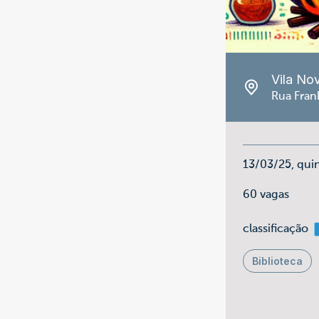
Vila No
Rua Frank
13/03/25, qui
60 vagas
m
classificação
Biblioteca