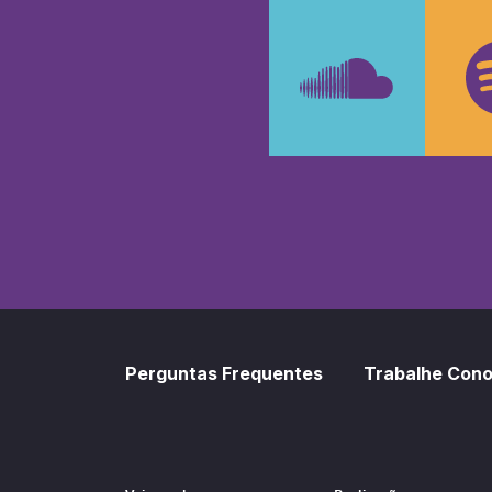
Faceboo
In
SoundCl
Sp
Perguntas Frequentes
Trabalhe Con