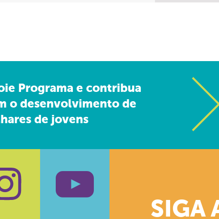
oie Programa e contribua
m o desenvolvimento de
hares de jovens
SIGA 