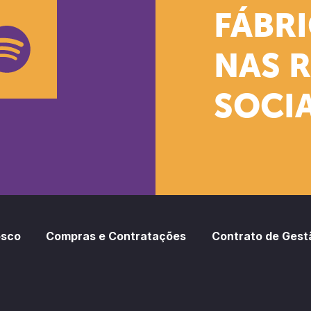
k
stagram
Youtube
FÁBR
NAS 
SOCIA
oud
otify
osco
Compras e Contratações
Contrato de Gest