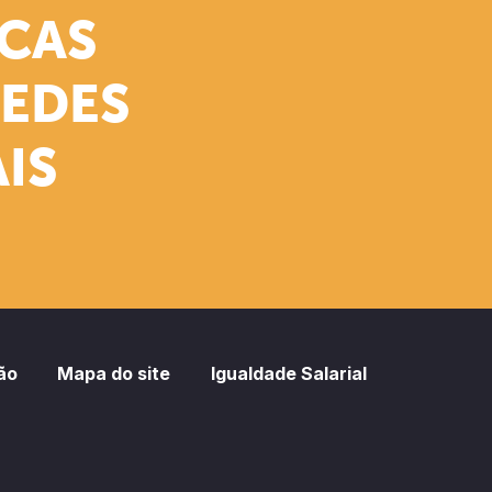
ICAS
REDES
IS
ão
Mapa do site
Igualdade Salarial