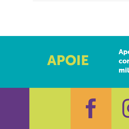
Ap
APOIE
co
mil