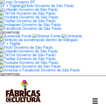
SP + Digital
/governosp
SP + Digital
/governosp
Abrir