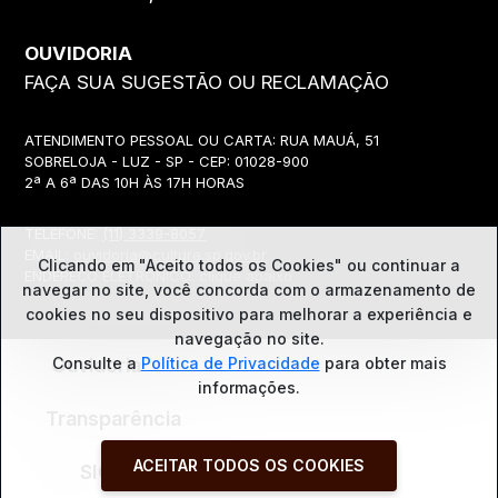
OUVIDORIA
FAÇA SUA SUGESTÃO OU RECLAMAÇÃO
ATENDIMENTO PESSOAL OU CARTA: RUA MAUÁ, 51
SOBRELOJA - LUZ - SP - CEP: 01028-900
2ª A 6ª DAS 10H ÀS 17H HORAS
TELEFONE:
(11) 3339-8057
EMAIL:
ouvidoria@cultura.sp.gov.br
Clicando em "Aceito todos os Cookies" ou continuar a
ENDEREÇO ELETRÔNICO: clique abaixo
navegar no site, você concorda com o
armazenamento de
cookies no seu dispositivo para melhorar a experiência e
navegação no site.
Ouvidoria
Consulte a
Política de Privacidade
para obter mais
informações.
Transparência
ACEITAR TODOS OS COOKIES
SIC