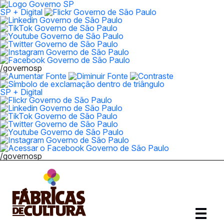
SP + Digital
/governosp
SP + Digital
/governosp
Abrir