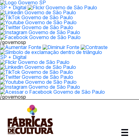
SP + Digital
/governosp
SP + Digital
/governosp
Abrir