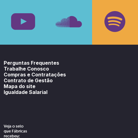
Facebook
Insta
Youtube
SoundCloud
Spotif
Perguntas Frequentes
Trabalhe Conosco
Compras e Contratações
Contrato de Gestão
Mapa do site
Igualdade Salarial
Veja o selo
que Fábricas
recebeu: