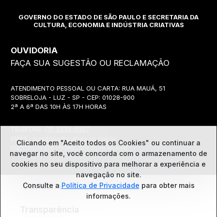
GOVERNO DO ESTADO DE SÃO PAULO E SECRETARIA DA
CULTURA, ECONOMIA E INDÚSTRIA CRIATIVAS
OUVIDORIA
FAÇA SUA SUGESTÃO OU RECLAMAÇÃO
ATENDIMENTO PESSOAL OU CARTA: RUA MAUÁ, 51
SOBRELOJA - LUZ - SP - CEP: 01028-900
2ª A 6ª DAS 10H ÀS 17H HORAS
TELEFONE:
(11) 3339-8057
EMAIL:
ouvidoria@cultura.sp.gov.br
Clicando em "Aceito todos os Cookies" ou continuar a
ENDEREÇO ELETRÔNICO: clique abaixo
navegar no site, você concorda com o
armazenamento de
cookies no seu dispositivo para melhorar a experiência e
navegação no site.
Ouvidoria
Consulte a
Política de Privacidade
para obter mais
informações.
Transparência