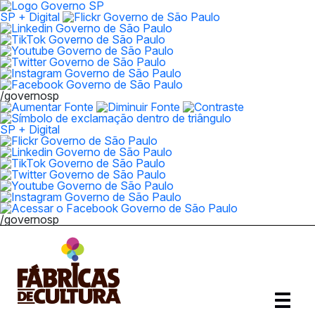
SP + Digital
/governosp
SP + Digital
/governosp
Abrir