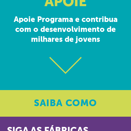
APOIE
Apoie Programa e contribua
com o desenvolvimento de
milhares de jovens
SAIBA
COMO