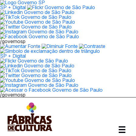
SP + Digital
/governosp
SP + Digital
/governosp
Abrir