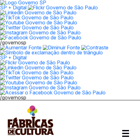
SP + Digital
/governosp
SP + Digital
/governosp
Abrir