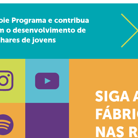
oie Programa e contribua
m o desenvolvimento de
hares de jovens
SIGA 
k
stagram
Youtube
FÁBR
NAS 