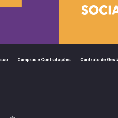
SOCIA
oud
otify
osco
Compras e Contratações
Contrato de Gest