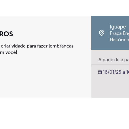
Iguape
ROS
Praça En
Históric
 criatividade para fazer lembranças
om você!
A partir de a p
16/01/25 a 