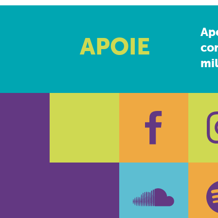
Ap
APOIE
co
mil
Faceboo
In