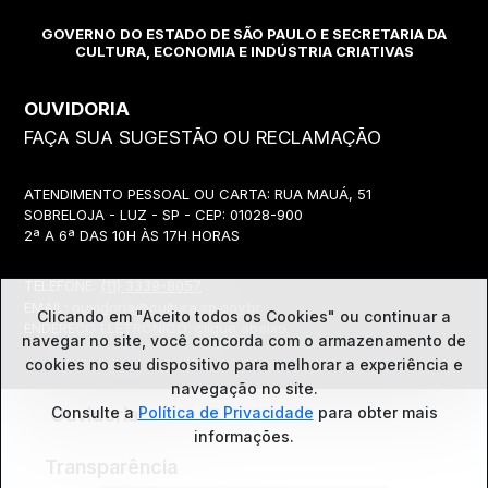
GOVERNO DO ESTADO DE SÃO PAULO E SECRETARIA DA
CULTURA, ECONOMIA E INDÚSTRIA CRIATIVAS
OUVIDORIA
FAÇA SUA SUGESTÃO OU RECLAMAÇÃO
ATENDIMENTO PESSOAL OU CARTA: RUA MAUÁ, 51
SOBRELOJA - LUZ - SP - CEP: 01028-900
2ª A 6ª DAS 10H ÀS 17H HORAS
TELEFONE:
(11) 3339-8057
EMAIL:
ouvidoria@cultura.sp.gov.br
Clicando em "Aceito todos os Cookies" ou continuar a
ENDEREÇO ELETRÔNICO: clique abaixo
navegar no site, você concorda com o
armazenamento de
cookies no seu dispositivo para melhorar a experiência e
navegação no site.
Ouvidoria
Consulte a
Política de Privacidade
para obter mais
informações.
Transparência