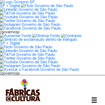
SP + Digital
/governosp
SP + Digital
/governosp
Abrir