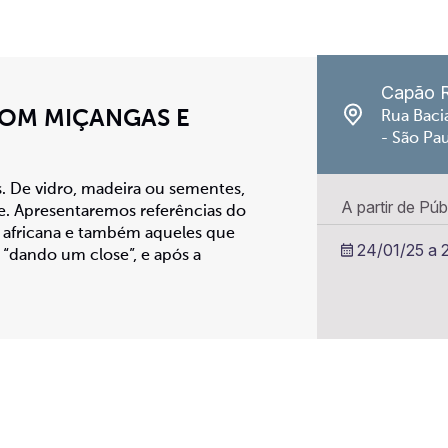
Capão 
COM MIÇANGAS E
Rua Baci
- São Pa
 De vidro, madeira ou sementes,
A partir de Púb
de. Apresentaremos referências do
a, africana e também aqueles que
24/01/25 a 
“dando um close”, e após a