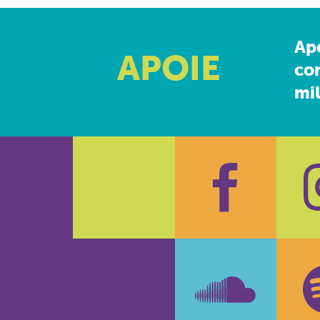
Ap
APOIE
co
mil
Faceboo
In