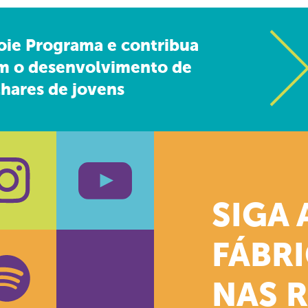
oie Programa e contribua
m o desenvolvimento de
hares de jovens
SIGA 
k
stagram
Youtube
FÁBR
NAS 