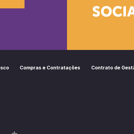
SOCIA
oud
otify
osco
Compras e Contratações
Contrato de Gest