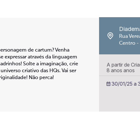
Diadem
Rua Vere
Centro -
personagem de cartum? Venha
 se expressar através da linguagem
uadrinhos! Solte a imaginação, crie
A partir de Cri
8 anos anos
niverso criativo das HQs. Vai ser
iginalidade! Não perca!
30/01/25 a 