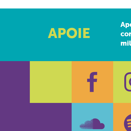
Ap
APOIE
co
mil
Faceboo
In