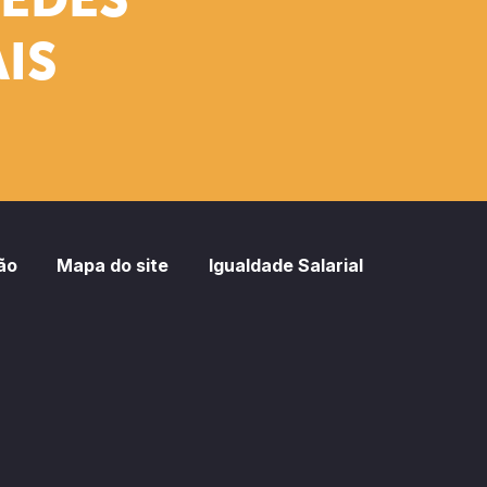
REDES
IS
ão
Mapa do site
Igualdade Salarial