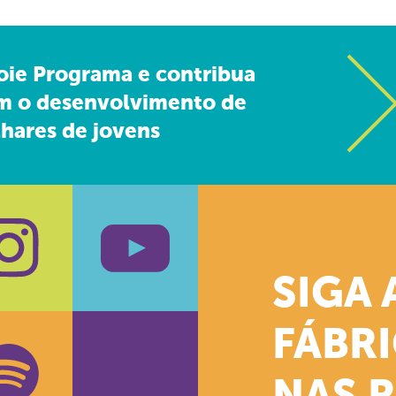
oie Programa e contribua
m o desenvolvimento de
hares de jovens
SIGA 
k
stagram
Youtube
FÁBR