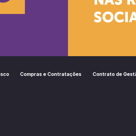
NAS 
SOCIA
oud
otify
osco
Compras e Contratações
Contrato de Gest