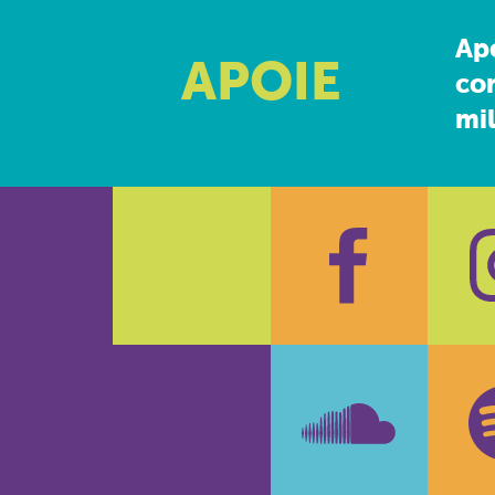
Ap
APOIE
co
mil
Faceboo
In