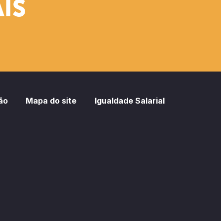
IS
ão
Mapa do site
Igualdade Salarial