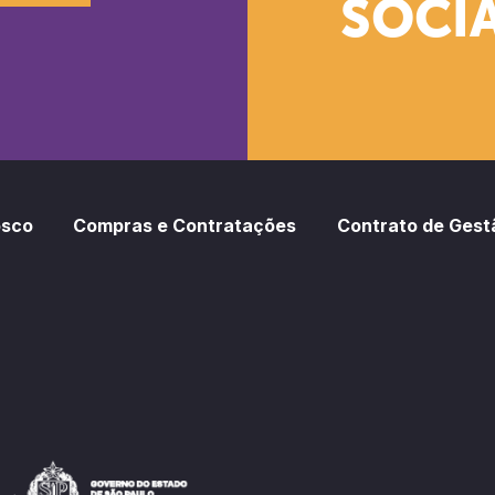
SOCIA
oud
otify
osco
Compras e Contratações
Contrato de Gest