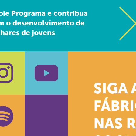
oie Programa e contribua
m o desenvolvimento de
hares de jovens
SIGA 
k
stagram
Youtube
FÁBR
NAS 