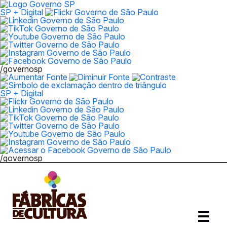
SP + Digital
/governosp
SP + Digital
/governosp
Abrir