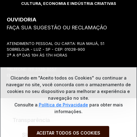
CULTURA, ECONOMIA E INDÚSTRIA CRIATIVAS
OUVIDORIA
FAÇA SUA SUGESTÃO OU RECLAMAÇÃO
ATENDIMENTO PESSOAL OU CARTA: RUA MAUÁ, 51
SOBRELOJA - LUZ - SP - CEP: 01028-900
2ª A 6ª DAS 10H ÀS 17H HORAS
TELEFONE:
(11) 3339-8057
EMAIL:
ouvidoria@cultura.sp.gov.br
Clicando em "Aceito todos os Cookies" ou continuar a
ENDEREÇO ELETRÔNICO: clique abaixo
navegar no site, você concorda com o
armazenamento de
cookies no seu dispositivo para melhorar a experiência e
navegação no site.
Ouvidoria
Consulte a
Política de Privacidade
para obter mais
informações.
Transparência
ACEITAR TODOS OS COOKIES
SIC