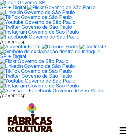
SP + Digital
/governosp
SP + Digital
/governosp
Abrir