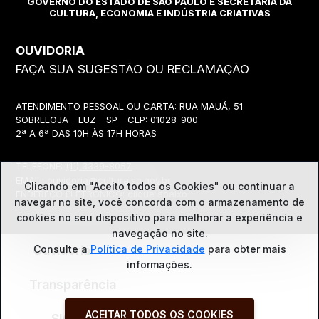
GOVERNO DO ESTADO DE SÃO PAULO E SECRETARIA DA
CULTURA, ECONOMIA E INDÚSTRIA CRIATIVAS
OUVIDORIA
FAÇA SUA SUGESTÃO OU RECLAMAÇÃO
ATENDIMENTO PESSOAL OU CARTA: RUA MAUÁ, 51
SOBRELOJA - LUZ - SP - CEP: 01028-900
2ª A 6ª DAS 10H ÀS 17H HORAS
TELEFONE:
(11) 3339-8057
EMAIL:
ouvidoria@cultura.sp.gov.br
Clicando em "Aceito todos os Cookies" ou continuar a
ENDEREÇO ELETRÔNICO: clique abaixo
navegar no site, você concorda com o
armazenamento de
cookies no seu dispositivo para melhorar a experiência e
navegação no site.
Ouvidoria
Consulte a
Política de Privacidade
para obter mais
informações.
Transparência
ACEITAR TODOS OS COOKIES
SIC