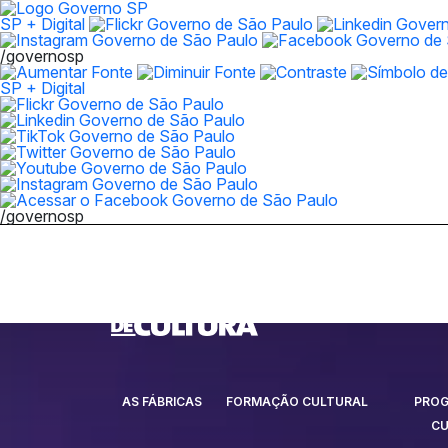
SP + Digital
/governosp
SP + Digital
/governosp
AS FÁBRICAS
FORMAÇÃO CULTURAL
PRO
CU