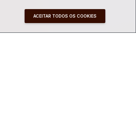
ACEITAR TODOS OS COOKIES
iano por meio da voz dos participantes em
is respeito e amor.