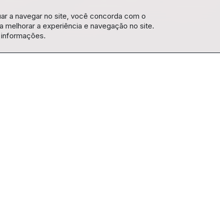
uar a navegar no site, você concorda com o
 melhorar a experiência e navegação no site.
 informações.
ta!
legria, a dor, a luta e os sonhos da juventude em seu cotid
ade ecoa numa noite musical cheia de cores que pede por ma