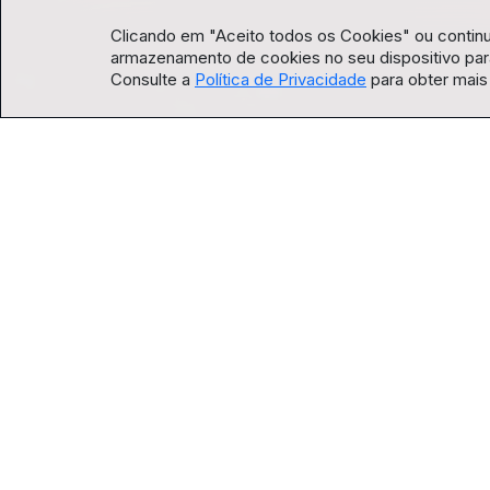
Clicando em "Aceito todos os Cookies" ou contin
armazenamento de cookies no seu dispositivo para
Consulte a
Política de Privacidade
para obter mais
SINOPSE:
AMOSTRA CULTURA EM CASA:
Clique e assis
Noite de Cores – Show de música, retrata a a
composições e canções autorais. A diversid