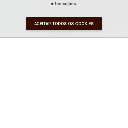
informações.
ACEITAR TODOS OS COOKIES
SINOPSE:
Omama é uma pele de terra ao sul do Equador,
habitada pelos Mundurobás. Em Omama, a terra, o ar,
a água e o fogo são seres, têm coração e respiram. Os