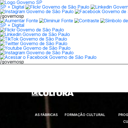
SP + Digital
/governosp
SP + Digital
/governosp
AS FÁBRICAS
FORMAÇÃO CULTURAL
PRO
CU