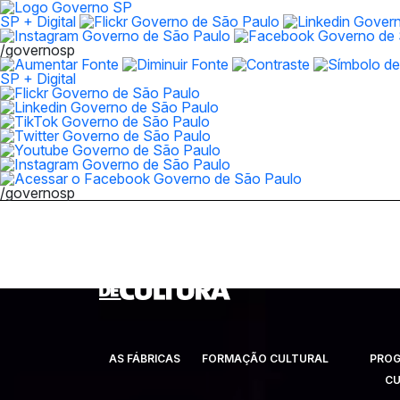
SP + Digital
/governosp
SP + Digital
/governosp
AS FÁBRICAS
FORMAÇÃO CULTURAL
PRO
CU