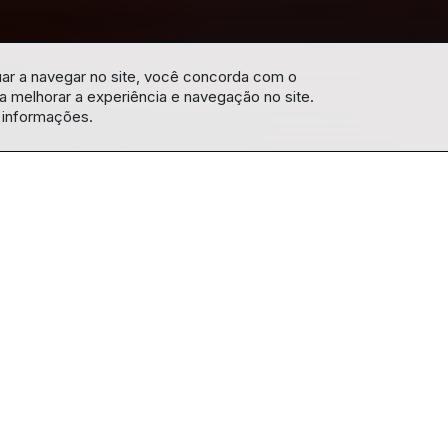
uar a navegar no site, você concorda com o
 melhorar a experiência e navegação no site.
 informações.
dos por nossos ancestrais? Travessias – Do amanhã ao ontem,